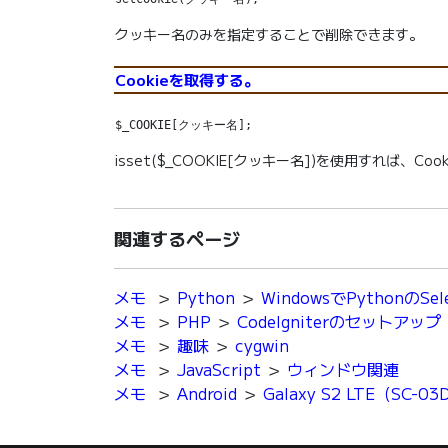
クッキー名のみを指定することで削除できます。
Cookieを取得する。
$_COOKIE[クッキー名];
isset($_COOKIE[クッキー名])を使用すれば、
関連するページ
メモ
＞
Python
＞
WindowsでPythonのS
メモ
＞
PHP
＞
CodeIgniterのセットアップ
メモ
＞
趣味
＞
cygwin
メモ
＞
JavaScript
＞
ウィンドウ関連
メモ
＞
Android
＞
Galaxy S2 LTE（S