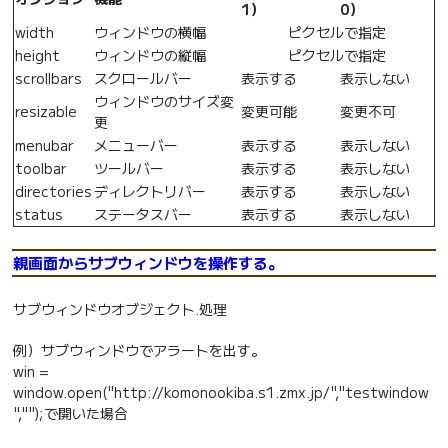
1）
0）
width
ウィンドウの横幅
ピクセルで指定
height
ウィンドウの縦幅
ピクセルで指定
scrollbars
スクロールバー
表示する
表示しない
ウィンドウのサイズ変
resizable
変更可能
変更不可
更
menubar
メニューバー
表示する
表示しない
toolbar
ツールバー
表示する
表示しない
directories
ディレクトリバー
表示する
表示しない
status
ステータスバー
表示する
表示しない
親画面からサブウィンドウを操作する。
サブウィンドウオブジェクト.処理
例）サブウィンドウでアラートを出す。
win =
window.open("http://komonookiba.s1.zmx.jp/","testwindow
","");で開いた場合