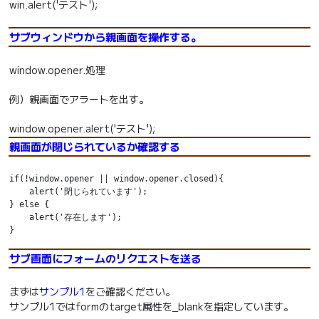
win.alert('テスト');
サブウィンドウから親画面を操作する。
window.opener.処理
例）親画面でアラートを出す。
window.opener.alert('テスト');
親画面が閉じられているか確認する
if(!window.opener || window.opener.closed){

    alert('閉じられています');

} else {

    alert('存在します');

サブ画面にフォームのリクエストを送る
まずは
サンプル1
をご確認ください。
サンプル1ではformのtarget属性を_blankを指定しています。