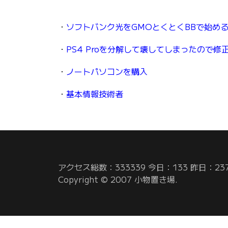
・
ソフトバンク光をGMOとくとくBBで始め
・
PS4 Proを分解して壊してしまったので修
・
ノートパソコンを購入
・
基本情報技術者
アクセス総数：333339 今日：133 昨日：23
Copyright © 2007 小物置き場.