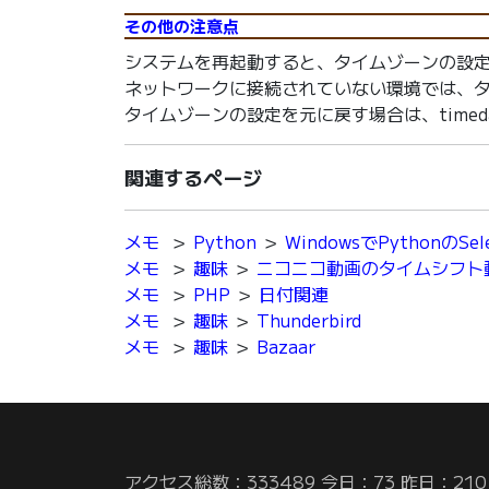
その他の注意点
システムを再起動すると、タイムゾーンの設
ネットワークに接続されていない環境では、
タイムゾーンの設定を元に戻す場合は、timedate
関連するページ
メモ
＞
Python
＞
WindowsでPythonのS
メモ
＞
趣味
＞
ニコニコ動画のタイムシフト
メモ
＞
PHP
＞
日付関連
メモ
＞
趣味
＞
Thunderbird
メモ
＞
趣味
＞
Bazaar
アクセス総数：333489 今日：73 昨日：210